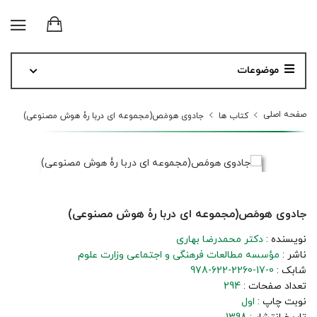
موضوعات
صفحه اصلی
کتاب ها
جادوی هومَص(مجموعه ای دربا رۀ هوش مصنوعی)
جادوی هومَص(مجموعه ای دربا رۀ هوش مصنوعی)
نویسنده :
دکتر محمدرضا بهاری
ناشر :
مؤسسه مطالعات فرهنگی و اجتماعی وزارت علوم
شابک :
978-622-2260-17-0
تعداد صفحات :
294
نوبت چاپ :
اول