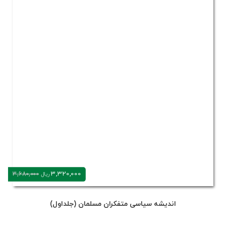
3,320,000
3,680,000
ریال
اندیشه سیاسی متفکران مسلمان (جلداول)