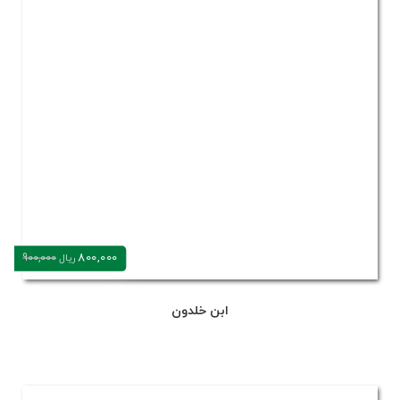
800,000
900,000
ریال
ابن خلدون