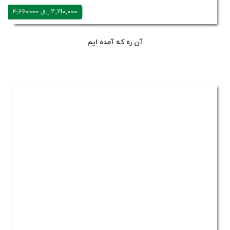
4,190,000
4,660,000
ریال
آن ره که آمده ایم