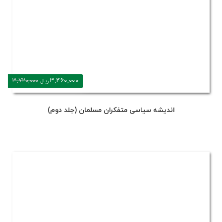
3,460,000
3,720,000
ریال
اندیشه سیاسی متفکران مسلمان (جلد دوم)