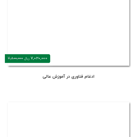
7,020,000
7,800,000
ریال
ادغام فناوری در آموزش عالی