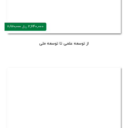
2,640,000
2,920,000
ریال
از توسعه علمی تا توسعه ملی