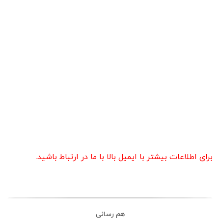
اسلامی،
خیابان
استاد
نجات‌اللهی،
کوچه سلمان
پاک، پلاک ۹،
کدپستی:
۱۵۹۹۶۸۸۳۱۳
تلفن:
۸۸۴۹۹۷۰۴
ت بیشتر با ایمیل بالا با ما در ارتباط باشید.
هم رسانی