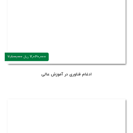
7,020,000
7,800,000
ریال
ادغام فناوری در آموزش عالی