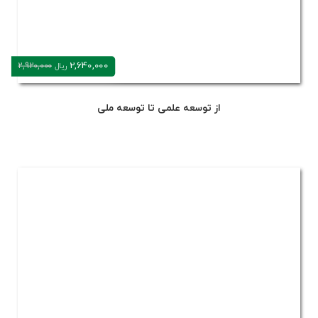
2,640,000
2,920,000
ریال
از توسعه علمی تا توسعه ملی