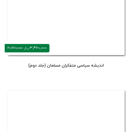
3,460,000
3,720,000
ریال
اندیشه سیاسی متفکران مسلمان (جلد دوم)