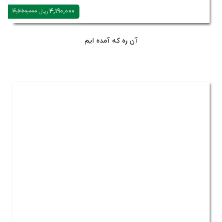
4,190,000
4,660,000
ریال
آن ره که آمده ایم