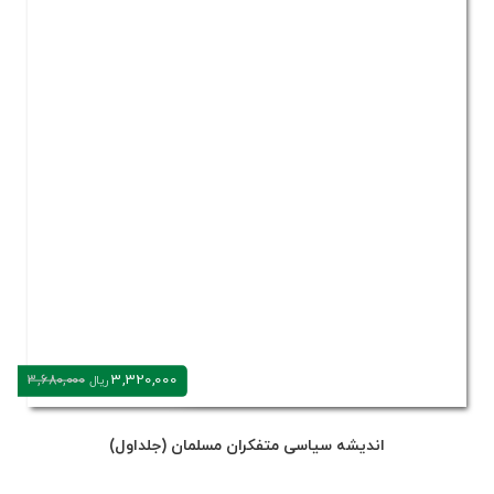
3,320,000
3,680,000
ریال
اندیشه سیاسی متفکران مسلمان (جلداول)