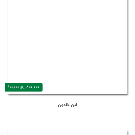
800,000
900,000
ریال
ابن خلدون