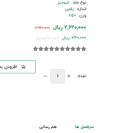
نوع جلد :
شومیز
اندازه :
رقعی
وزن :
250
2,620,000 ریال
2,920,000
730,000 ریال
قیمت الکترونیکی
افزودن ب
تعداد
سرفصل ها
هم رسانی