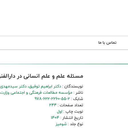
تماس با ما
مسئله علم و علم انسانی در دارالف
نویسندگان :
دکتر ابراهیم توفیق
دکتر سیدمهدی
ناشر :
مؤسسه مطالعات فرهنگی و اجتماعی وزارت 
شابک :
978-622-2260-55-2
تعداد صفحات :
244
نوبت چاپ :
اول
تاریخ انتشار :
1404
نوع جلد :
شومیز