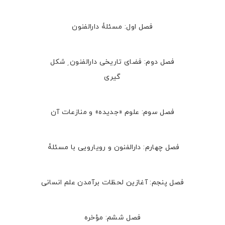
فصل اول: مسئلۀ دارالفنون
فصل دوم: فضای تاریخی دارالفنون ِ شکل
گیری
فصل سوم: علوم «جدیده» و منازعات آن
فصل چهارم: دارالفنون و رویارویی با مسئلۀ
فصل پنجم: آغازین لحظات برآمدن علم انسانی
فصل ششم: مؤخره