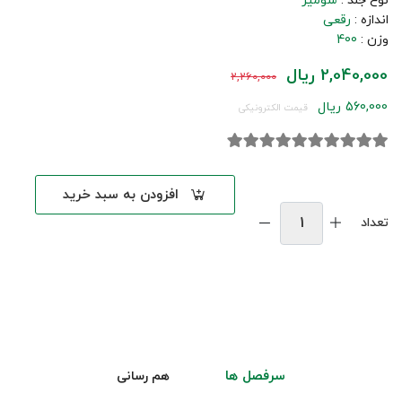
نوع جلد :
شومیز
اندازه :
رقعی
وزن :
400
2,040,000 ریال
2,260,000
560,000 ریال
قیمت الکترونیکی
افزودن به سبد خرید
تعداد
سرفصل ها
هم رسانی