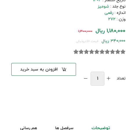
تاریخ انتشار :
1404
نوع جلد :
شومیز
اندازه :
رقعی
وزن :
272
1,180,000 ریال
1,300,000
340,000 ریال
قیمت الکترونیکی
افزودن به سبد خرید
تعداد
توضیحات
سرفصل ها
هم رسانی