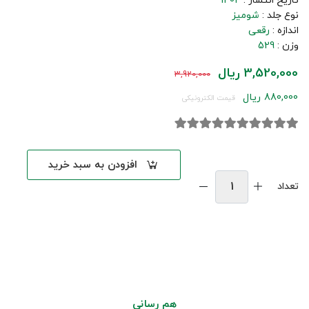
تاریخ انتشار :
1404
نوع جلد :
شومیز
اندازه :
رقعی
وزن :
529
3,520,000 ریال
3,920,000
880,000 ریال
قیمت الکترونیکی
افزودن به سبد خرید
تعداد
هم رسانی