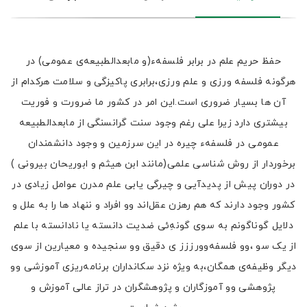
حفظ حریم علم در برابر فلسفهء(و مابعدالطبیعه‌ی عمومی) در
هرگونه فلسفه ورزی و علم ورزی،برابری پاکیزگی و سلامت هرکدام از
آن ها بسیار ضروری است.این امر در کشور ما ضرورت و فوریت
بیشتری دارد زیرا علی ‌رغم وجود سنت گرانسنگی از مابعدالطبیعه
عمومی در فلسفهء چیره در این سرزمین و وجود دانشمندان
برخوردار از روش شناسی علمی(مانند ابن هیثم و ابوریحان بیرونی )
در دوران پیش از پدیدآیی و چیرگی یابی علم مدرن عوامل زیادی در
کشور وجود دارند که هم رهزن عقل‌اند وو افراد و ننهاد ها را به علل و
دلایل گوناگونم به سوی گونه‌ِئی ضدیت دانسته یا نادانسته با علم
از یک سو ،وو فلسفه‌وورززز ی دقیق وو سنجیده و معیارین از سوی
دیگر وظیفه‌ی همگان،به ویژه نزد سکانداران برنامه‌ریزی آموزشی وو
پژوهشی وو آموزگاران و پژوهشگران در تراز عالی آموزش و