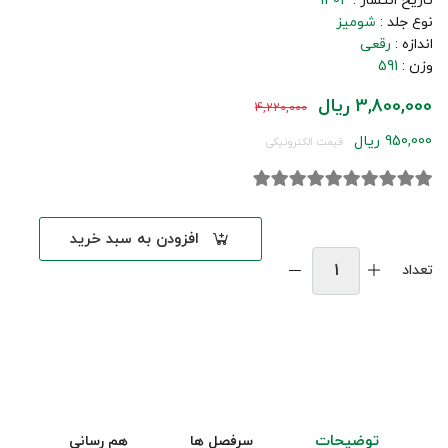
تاریخ انتشار :
1404
نوع جلد :
شومیز
اندازه :
رقعی
وزن :
591
3,800,000 ریال
4,220,000
950,000 ریال
قیمت الکترونیکی
افزودن به سبد خرید
تعداد
توضیحات
سرفصل ها
هم رسانی