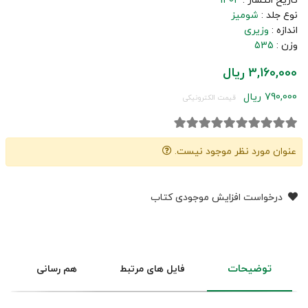
تاریخ انتشار :
1404
نوع جلد :
شومیز
اندازه :
وزیری
وزن :
535
3,160,000 ریال
790,000 ریال
قیمت الکترونیکی
عنوان مورد نظر موجود نیست.
درخواست افزایش موجودی کتاب
توضیحات
فایل های مرتبط
هم رسانی